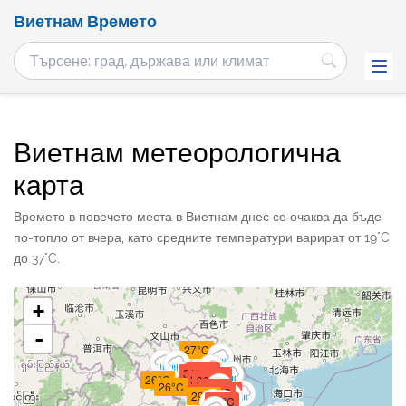
Виетнам Времето
Виетнам метеорологична
карта
Времето в повечето места в Виетнам днес се очаква да бъде
по-топло от вчера, като средните температури варират от 19°C
до 37°C.
+
-
27°C
30°C
31°C
30°C
26°C
30°C
30°C
26°C
30°C
30°C
30°C
29°C
30°C