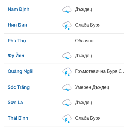
Nam Định
Дъждец
Нин Бин
Слаба Буря
Phú Thọ
Облачно
Фу Йен
Дъждец
Quảng Ngãi
Гръмотевична Буря С Л
Sóc Trăng
Умерен Дъждец
Sơn La
Дъждец
Thái Bình
Слаба Буря