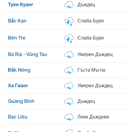
Туен Куанг
Дъждец
Bắc Kạn
Слаба Буря
Bến Tre
Слаба Буря
Bà Rịa - Vũng Tàu
Умерен Дъждец
Đắk Nông
Гъста Мъгла
Ха Гианг
Умерен Дъждец
Quảng Bình
Дъждец
Bạc Liêu
Леки Дъждове