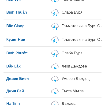
Bình Thuận
Слаба Буря
Bắc Giang
Гръмотевична Буря С Л
Куанг Нин
Гръмотевична Буря С Л
Bình Phước
Слаба Буря
Đắk Lắk
Леки Дъждове
Джиен Биен
Умерен Дъждец
Джия Лай
Гъста Мъгла
Hà Tĩnh
Дъждец