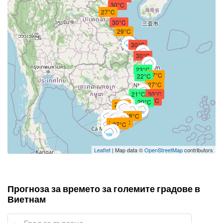
30°C
27°C
30°C
29°C
30°C
30°C
23°C
27°C
22°C
27°C
21°C
30°C
31°C
20°C
27°C
28°C
27°C
27°C
27°C
Leaflet
| Map data ©
OpenStreetMap
contributors
Прогноза за времето за големите градове в
Виетнам