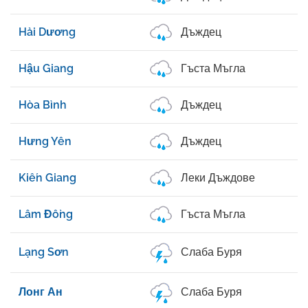
Hải Dương
Дъждец
Hậu Giang
Гъста Мъгла
Hòa Bình
Дъждец
Hưng Yên
Дъждец
Kiến Giang
Леки Дъждове
Lâm Đồng
Гъста Мъгла
Lạng Sơn
Слаба Буря
Лонг Ан
Слаба Буря