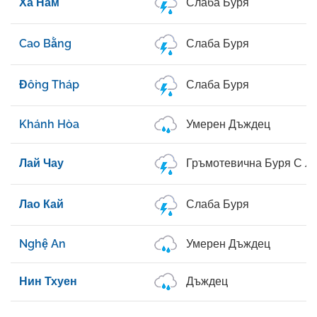
Ха Нам
Слаба Буря
Cao Bằng
Слаба Буря
Đồng Tháp
Слаба Буря
Khánh Hòa
Умерен Дъждец
Лай Чау
Гръмотевична Буря С Л
Лао Кай
Слаба Буря
Nghệ An
Умерен Дъждец
Нин Тхуен
Дъждец