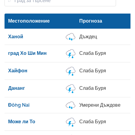
Местоположение
Прогноза
Ханой
Дъждец
град Хо Ши Мин
Слаба Буря
Хайфон
Слаба Буря
Дананг
Слаба Буря
Đồng Nai
Умерени Дъждове
Може ли То
Слаба Буря