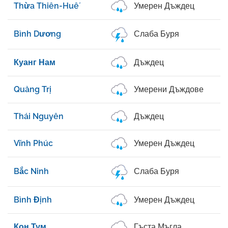
Thừa Thiên-Huế
Умерен Дъждец
Bình Dương
Слаба Буря
Куанг Нам
Дъждец
Quảng Trị
Умерени Дъждове
Thái Nguyên
Дъждец
Vĩnh Phúc
Умерен Дъждец
Bắc Ninh
Слаба Буря
Bình Định
Умерен Дъждец
Кон Тум
Гъста Мъгла