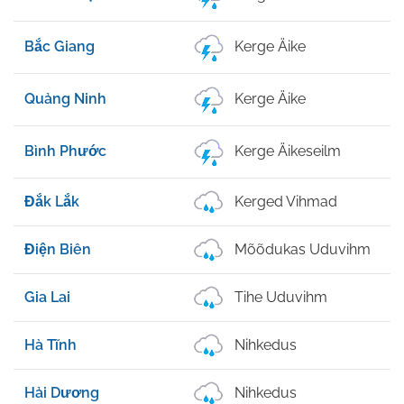
Bắc Giang
Kerge Äike
Quảng Ninh
Kerge Äike
Bình Phước
Kerge Äikeseilm
Đắk Lắk
Kerged Vihmad
Điện Biên
Mõõdukas Uduvihm
Gia Lai
Tihe Uduvihm
Hà Tĩnh
Nihkedus
Hải Dương
Nihkedus