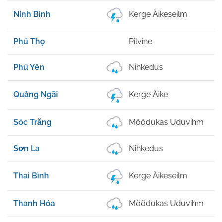
Ninh Bình
Kerge Äikeseilm
Phú Thọ
Pilvine
Phú Yên
Nihkedus
Quảng Ngãi
Kerge Äike
Sóc Trăng
Mõõdukas Uduvihm
Sơn La
Nihkedus
Thai Bình
Kerge Äikeseilm
Thanh Hóa
Mõõdukas Uduvihm