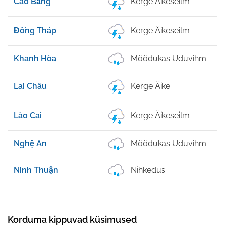
Cao Bằng
Kerge Äikeseilm
Đồng Tháp
Kerge Äikeseilm
Khanh Hòa
Mõõdukas Uduvihm
Lai Châu
Kerge Äike
Lào Cai
Kerge Äikeseilm
Nghệ An
Mõõdukas Uduvihm
Ninh Thuận
Nihkedus
Korduma kippuvad küsimused