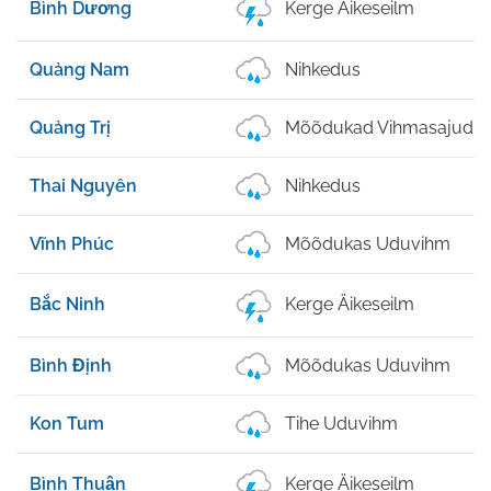
Bình Dương
Kerge Äikeseilm
Quảng Nam
Nihkedus
Quảng Trị
Mõõdukad Vihmasajud
Thai Nguyên
Nihkedus
Vĩnh Phúc
Mõõdukas Uduvihm
Bắc Ninh
Kerge Äikeseilm
Bình Định
Mõõdukas Uduvihm
Kon Tum
Tihe Uduvihm
Bình Thuận
Kerge Äikeseilm