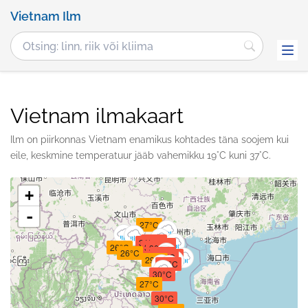
Vietnam Ilm
Vietnam ilmakaart
Ilm on piirkonnas Vietnam enamikus kohtades täna soojem kui
eile, keskmine temperatuur jääb vahemikku 19°C kuni 37°C.
+
-
27°C
30°C
31°C
30°C
26°C
30°C
30°C
26°C
30°C
30°C
30°C
29°C
30°C
30°C
27°C
30°C