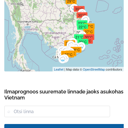
29°C
30°C
30°C
23°C
27°C
22°C
27°C
21°C
30°C
31°C
20°C
27°C
28°C
27°C
27°C
27°C
Leaflet
| Map data ©
OpenStreetMap
contributors
Ilmaprognoos suuremate linnade jaoks asukohas
Vietnam