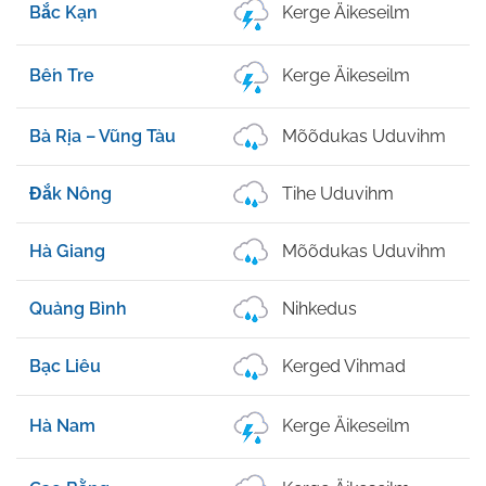
Bắc Kạn
Kerge Äikeseilm
Bến Tre
Kerge Äikeseilm
Bà Rịa – Vũng Tàu
Mõõdukas Uduvihm
Đắk Nông
Tihe Uduvihm
Hà Giang
Mõõdukas Uduvihm
Quảng Bình
Nihkedus
Bạc Liêu
Kerged Vihmad
Hà Nam
Kerge Äikeseilm