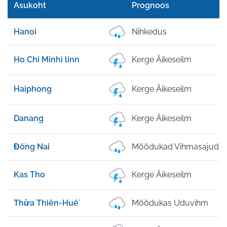
Asukoht
Prognoos
Hanoi
Nihkedus
Ho Chi Minhi linn
Kerge Äikeseilm
Haiphong
Kerge Äikeseilm
Danang
Kerge Äikeseilm
Đồng Nai
Mõõdukad Vihmasajud
Kas Tho
Kerge Äikeseilm
Thừa Thiên-Huế
Mõõdukas Uduvihm