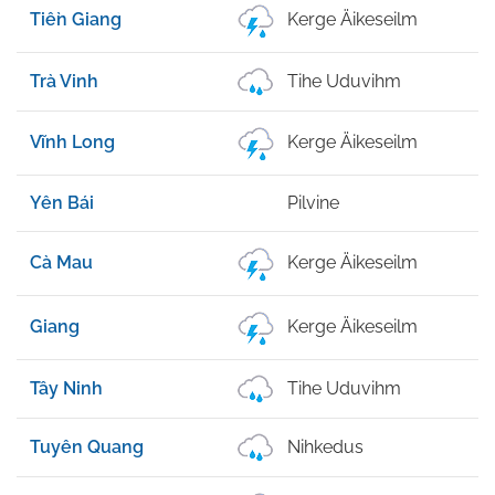
Tiền Giang
Kerge Äikeseilm
Trà Vinh
Tihe Uduvihm
Vĩnh Long
Kerge Äikeseilm
Yên Bái
Pilvine
Cà Mau
Kerge Äikeseilm
Giang
Kerge Äikeseilm
Tây Ninh
Tihe Uduvihm
Tuyên Quang
Nihkedus