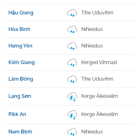
Hậu Giang
Tihe Uduvihm
Hòa Bình
Nihkedus
Hưng Yên
Nihkedus
Kiến Giang
Kerged Vihmad
Lâm Đồng
Tihe Uduvihm
Lạng Sơn
Kerge Äikeseilm
Pikk An
Kerge Äikeseilm
Nam Định
Nihkedus