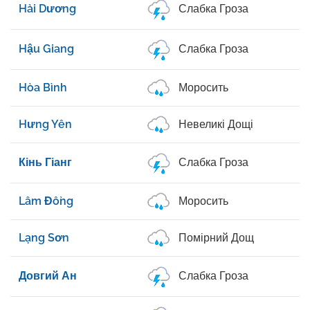
Hải Dương
Слабка Гроза
Hậu Giang
Слабка Гроза
Hòa Bình
Моросить
Hưng Yên
Невеликі Дощі
Кінь Гіанг
Слабка Гроза
Lâm Đồng
Моросить
Lạng Sơn
Помірний Дощ
Довгий Ан
Слабка Гроза