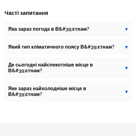
Часті запитання
Яка зараз погода в В&#39;єтнам?
Який тип кліматичного поясу В&#39;єтнам?
Де сьогодні найспекотніше місце в
В&#39;єтнам?
Яке зараз найхолодніше місце в
В&#39;єтнам?