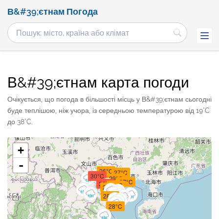
В&#39;єтнам Погода
В&#39;єтнам карта погоди
Очікується, що погода в більшості місць у В&#39;єтнам сьогодні
буде теплішою, ніж учора, із середньою температурою від 19°C
до 38°C.
+
-
26°C
27°C
30°C
29°C
27°C
30°C
29°C
29°C
28°C
28°C