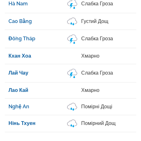
Hà Nam
Слабка Гроза
Cao Bằng
Густий Дощ
Đồng Tháp
Слабка Гроза
Кхан Хоа
Хмарно
Лай Чау
Слабка Гроза
Лао Кай
Хмарно
Nghệ An
Помірні Дощі
Нінь Тхуен
Помірний Дощ