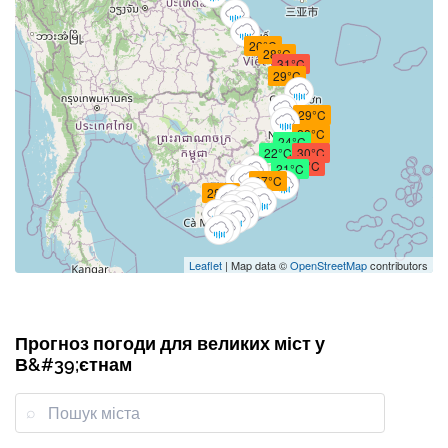
26°C
28°C
31°C
29°C
29°C
28°C
24°C
22°C
30°C
31°C
21°C
27°C
28°C
Leaflet
| Map data ©
OpenStreetMap
contributors
Прогноз погоди для великих міст у
В&#39;єтнам