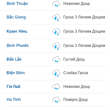
Bình Thuận
Невеликі Дощі
Bắc Giang
Гроза З Легким Дощем
Куанг Нінь
Гроза З Легким Дощем
Bình Phước
Гроза З Легким Дощем
Đắk Lắk
Густий Дощ
Điện Biên
Слабка Гроза
Гія Лай
Невеликі Дощі
Hà Tĩnh
Помірні Дощі