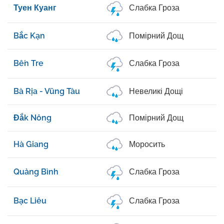
Туен Куанг
Слабка Гроза
Bắc Kạn
Помірний Дощ
Bến Tre
Слабка Гроза
Bà Rịa - Vũng Tàu
Невеликі Дощі
Đắk Nông
Помірний Дощ
Hà Giang
Моросить
Quảng Bình
Слабка Гроза
Bạc Liêu
Слабка Гроза