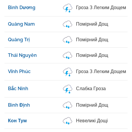
Bình Dương
Гроза З Легким Дощем
Quảng Nam
Помірний Дощ
Quảng Trị
Помірний Дощ
Thái Nguyên
Помірний Дощ
Vĩnh Phúc
Гроза З Легким Дощем
Bắc Ninh
Слабка Гроза
Bình Định
Помірний Дощ
Кон Тум
Невеликі Дощі