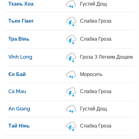
Тхань Хоа
Густий Дощ
Тьен Гіанг
Слабка Гроза
Тра Вінь
Слабка Гроза
Vĩnh Long
Гроза З Легким Дощем
Єн Бай
Моросить
Cà Mau
Слабка Гроза
An Giang
Густий Дощ
Тай Нінь
Слабка Гроза