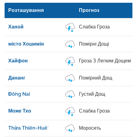
Розташування
Прогноз
Ханой
Слабка Гроза
місто Хошимін
Помірні Дощі
Хайфон
Гроза З Легким Дощем
Дананг
Помірний Дощ
Đồng Nai
Густий Дощ
Може Тхо
Слабка Гроза
Thừa Thiên-Huế
Моросить