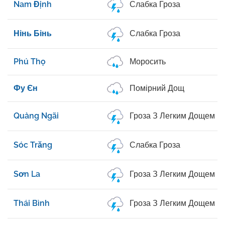
Nam Định
Слабка Гроза
Нінь Бінь
Слабка Гроза
Phú Thọ
Моросить
Фу Єн
Помірний Дощ
Quảng Ngãi
Гроза З Легким Дощем
Sóc Trăng
Слабка Гроза
Sơn La
Гроза З Легким Дощем
Thái Bình
Гроза З Легким Дощем