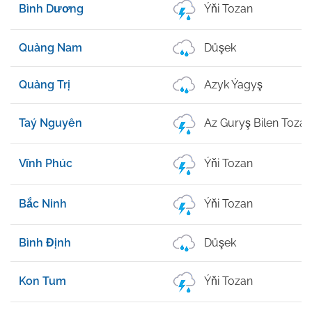
Bình Dương
Ýňi Tozan
Quảng Nam
Düşek
Quảng Trị
Azyk Ýagyş
Taý Nguyên
Az Guryş Bilen Tozan
Vĩnh Phúc
Ýňi Tozan
Bắc Ninh
Ýňi Tozan
Bình Định
Düşek
Kon Tum
Ýňi Tozan