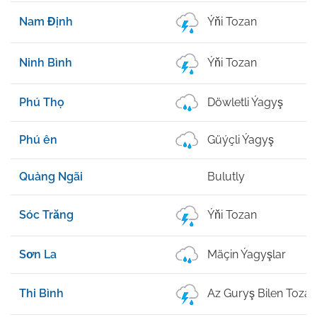
Nam Định
Ýňi Tozan
Ninh Bình
Ýňi Tozan
Phú Thọ
Döwletli Ýagyş
Phú ên
Güýçli Ýagyş
Quảng Ngãi
Bulutly
Sóc Trăng
Ýňi Tozan
Sơn La
Mäçin Ýagyşlar
Thi Bình
Az Guryş Bilen Tozan