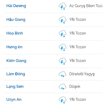
Hải Dương
Az Guryş Bilen Tozan
Hậu Giang
Ýňi Tozan
Hòa Bình
Ýňi Tozan
Hưng ên
Ýňi Tozan
Kiến Giang
Ýňi Tozan
Lâm Đồng
Döwletli Ýagyş
Lạng Sơn
Düşek
Uzyn An
Ýňi Tozan