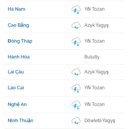
Hà Nam
Ýňi Tozan
Cao Bằng
Azyk Ýagyş
Đồng Tháp
Ýňi Tozan
Hánh Hòa
Bulutly
Lai Çâu
Azyk Ýagyş
Lào Cai
Ýňi Tozan
Nghệ An
Ýňi Tozan
Ninh Thuận
Döwletli Ýagyş