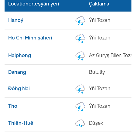
Locationerleşýän ýeri
Çaklama
Hanoý
Ýňi Tozan
Ho Chi Minh şäheri
Ýňi Tozan
Haiphong
Az Guryş Bilen Tozan
Danang
Bulutly
Đồng Nai
Ýňi Tozan
Tho
Ýňi Tozan
Thiên-Huế
Düşek