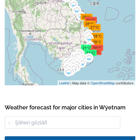
28°C
31°C
28°C
27°C
28°C
28°C
21°C
30°C
30°C
21°C
Leaflet
| Map data ©
OpenStreetMap
contributors
Weather forecast for major cities in Wýetnam