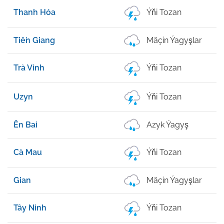
Thanh Hóa
Ýňi Tozan
Tiền Giang
Mäçin Ýagyşlar
Trà Vinh
Ýňi Tozan
Uzyn
Ýňi Tozan
Ên Bai
Azyk Ýagyş
Cà Mau
Ýňi Tozan
Gian
Mäçin Ýagyşlar
Tây Ninh
Ýňi Tozan