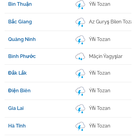
Bìn Thuận
Ýňi Tozan
Bắc Giang
Az Guryş Bilen Tozan
Quảng Ninh
Ýňi Tozan
Bình Phước
Mäçin Ýagyşlar
Đắk Lắk
Ýňi Tozan
Điện Biên
Ýňi Tozan
Gia Lai
Ýňi Tozan
Hà Tĩnh
Ýňi Tozan