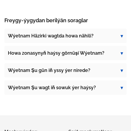
Freygy-ýygydan berilýän soraglar
Wýetnam Häzirki wagtda howa nähili?
Howa zonasynyň haýsy görnüşi Wýetnam?
Wýetnam Şu gün iň yssy ýer nirede?
Wýetnam Şu wagt iň sowuk ýer haýsy?