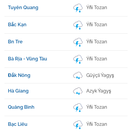
Tuyên Quang
Ýňi Tozan
Bắc Kạn
Ýňi Tozan
Bn Tre
Ýňi Tozan
Bà Rịa - Vũng Tàu
Ýňi Tozan
Đắk Nông
Güýçli Ýagyş
Hà Giang
Azyk Ýagyş
Quảng Bình
Ýňi Tozan
Bạc Liêu
Ýňi Tozan