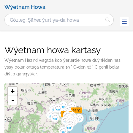
Wýetnam Howa
Wýetnam howa kartasy
Wýetnam Häzirki wagtda köp ýerlerde howa düýnkiden has
yssy bolar, ortaça temperatura 19 ° C-den 36 ° C çenli bolar
diýlip garaşylýar.
+
-
26°C
28°C