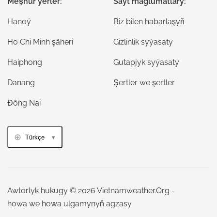
Meşhur ýerler:
Saýt maglumatlary:
Hanoý
Biz bilen habarlaşyň
Ho Chi Minh şäheri
Gizlinlik syýasaty
Haiphong
Gutapjyk syýasaty
Danang
Şertler we şertler
Đồng Nai
Türkçe
Awtorlyk hukugy © 2026 Vietnamweather.Org -
howa we howa ulgamynyň agzasy