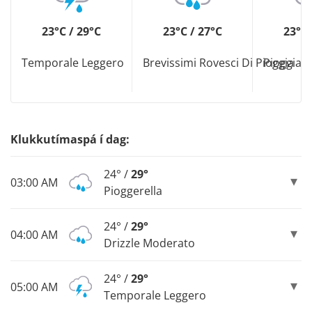
23°C / 29°C
23°C / 27°C
23°C 
Temporale Leggero
Brevissimi Rovesci Di Pioggia
Pioggia 
Klukkutímaspá í dag:
24° /
29°
03:00 AM
Pioggerella
24° /
29°
04:00 AM
Drizzle Moderato
24° /
29°
05:00 AM
Temporale Leggero