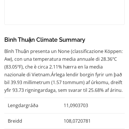
Bình Thuận Climate Summary
Bình Thuận presenta un None (classificazione Köppen:
Aw), con una temperatura media annuale di 28.36ºC
(83.05ºF), che è circa 2.11% hærra en la media
nazionale di Vietnam.Árlega lendir borgin fyrir um það
bil 39.93 millimetrum (1.57 tommum) af úrkomu, dreift
yfir 93.73 rigningardaga, sem svarar til 25.68% af árinu.
Lengdargráða
11,0903703
Breidd
108,0720781