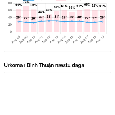
Úrkoma í Bình Thuận næstu daga