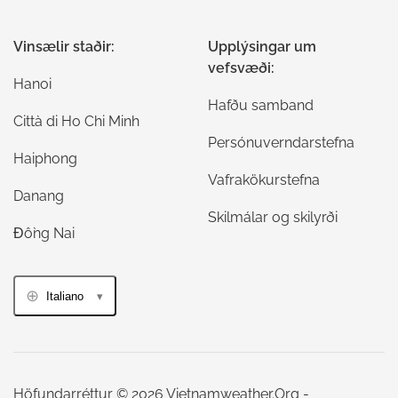
Vinsælir staðir:
Upplýsingar um
vefsvæði:
Hanoi
Hafðu samband
Città di Ho Chi Minh
Persónuverndarstefna
Haiphong
Vafrakökurstefna
Danang
Skilmálar og skilyrði
Đồng Nai
Italiano
Höfundarréttur © 2026 Vietnamweather.Org -