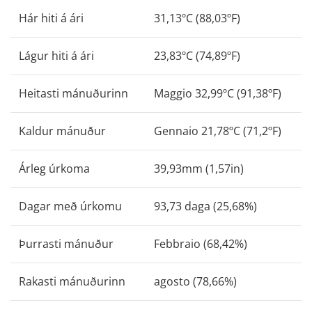
Hár hiti á ári
31,13ºC (88,03ºF)
Lágur hiti á ári
23,83ºC (74,89ºF)
Heitasti mánuðurinn
Maggio 32,99ºC (91,38ºF)
Kaldur mánuður
Gennaio 21,78ºC (71,2ºF)
Árleg úrkoma
39,93mm (1,57in)
Dagar með úrkomu
93,73 daga (25,68%)
Þurrasti mánuður
Febbraio (68,42%)
Rakasti mánuðurinn
agosto (78,66%)