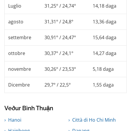
Luglio
31,25° / 24,74°
14,18 daga
agosto
31,31° / 24,8°
13,36 daga
settembre
30,91° / 24,47°
15,64 daga
ottobre
30,37° / 24,1°
14,27 daga
novembre
30,26° / 23,53°
5,18 daga
Dicembre
29,7° / 22,5°
1,55 daga
Veður Bình Thuận
Hanoi
Città di Ho Chi Minh
Haiphong
Danang