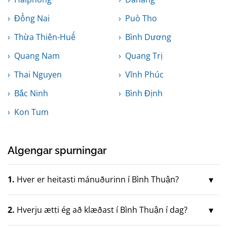
Đồng Nai
Può Tho
Thừa Thiên-Huế
Bình Dương
Quang Nam
Quang Trị
Thai Nguyen
Vĩnh Phúc
Bắc Ninh
Bình Định
Kon Tum
Algengar spurningar
1.
Hver er heitasti mánuðurinn í Bình Thuận?
2.
Hverju ætti ég að klæðast í Bình Thuận í dag?