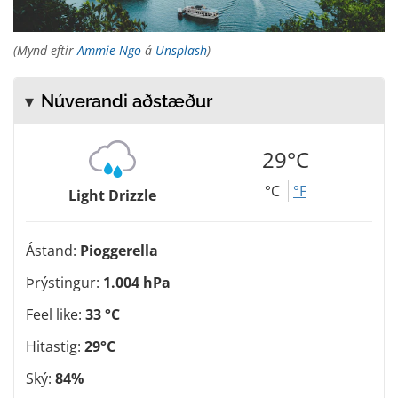
(Mynd eftir
Ammie Ngo
á
Unsplash
)
Núverandi aðstæður
29°C
°C
°F
Light Drizzle
Ástand:
Pioggerella
Þrýstingur:
1.004 hPa
Feel like:
33 °C
Hitastig:
29°C
Ský:
84%