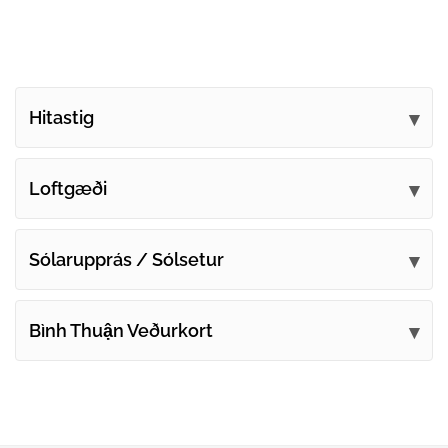
Hitastig
Loftgæði
Sólarupprás / Sólsetur
Bình Thuận Veðurkort