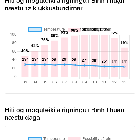
Hiti og möguleiki á rigningu í Bình Thuận
næstu 12 klukkustundirnar
Hiti og möguleiki á rigningu í Bình Thuận
næstu daga