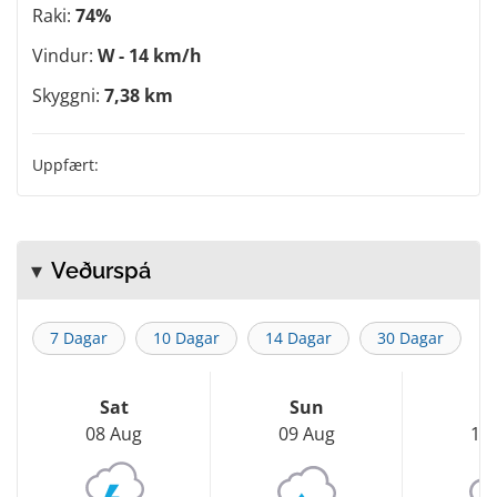
Raki:
74%
Vindur:
W - 14 km/h
Skyggni:
7,38 km
Uppfært:
Veðurspá
7 Dagar
10 Dagar
14 Dagar
30 Dagar
Sat
Sun
M
08 Aug
09 Aug
10