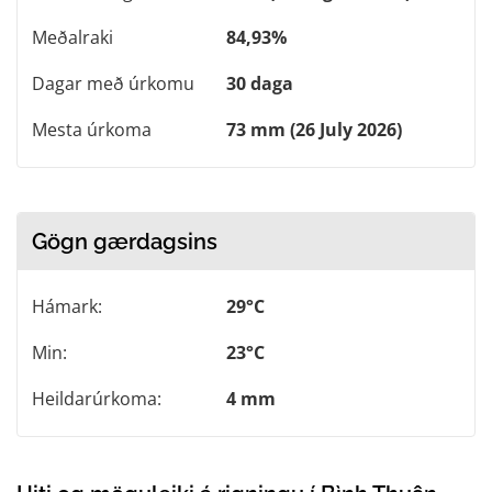
Meðalraki
84,93%
Dagar með úrkomu
30 daga
Mesta úrkoma
73 mm (26 July 2026)
Gögn gærdagsins
Hámark:
29°C
Min:
23°C
Heildarúrkoma:
4 mm