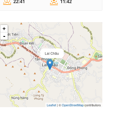
22:41
11:42
+
-
Lai Châu
Leaflet
| ©
OpenStreetMap
contributors