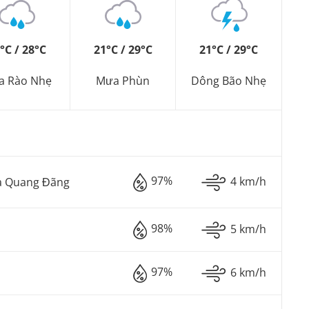
°C / 28°C
21°C / 29°C
21°C / 29°C
a Rào Nhẹ
Mưa Phùn
Dông Bão Nhẹ
97%
4 km/h
à Quang Đãng
98%
5 km/h
97%
6 km/h