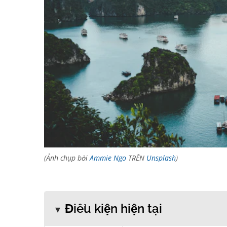
(Ảnh chụp bởi
Ammie Ngo
TRÊN
Unsplash
)
Điều kiện hiện tại