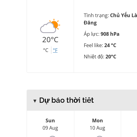
Tình trạng:
Chủ Yếu L
Đãng
Áp lực:
908 hPa
20°C
Feel like:
24 °C
°C
°F
Nhiệt độ:
20°C
Dự báo thời tiết
Sun
Mon
09 Aug
10 Aug