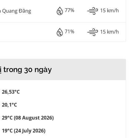
77%
15 km/h
à Quang Đãng
71%
15 km/h
ị trong 30 ngày
26,53°C
20,1°C
29°C (08 August 2026)
19°C (24 July 2026)