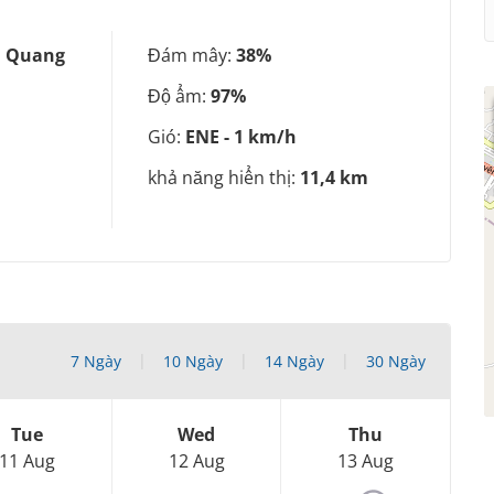
à Quang
Đám mây:
38%
Độ ẩm:
97%
Gió:
ENE - 1 km/h
khả năng hiển thị:
11,4 km
7 Ngày
10 Ngày
14 Ngày
30 Ngày
Tue
Wed
Thu
11 Aug
12 Aug
13 Aug