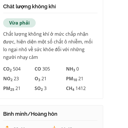
Chất lượng không khí
Vừa phải
Chất lượng không khí ở mức chấp nhận
được, hiện diện một số chất ô nhiễm, mối
lo ngại nhỏ về sức khỏe đối với những
người nhạy cảm
CO
504
CO
305
NH
0
2
3
NO
23
O
21
PM
21
2
3
10
PM
21
SO
3
CH
1412
25
2
4
Bình minh/Hoàng hôn