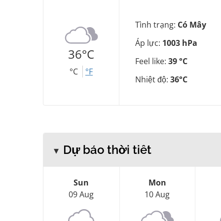
Tình trạng:
Có Mây
Áp lực:
1003 hPa
36°C
Feel like:
39 °C
°C
°F
Nhiệt độ:
36°C
Dự báo thời tiết
Sun
Mon
09 Aug
10 Aug