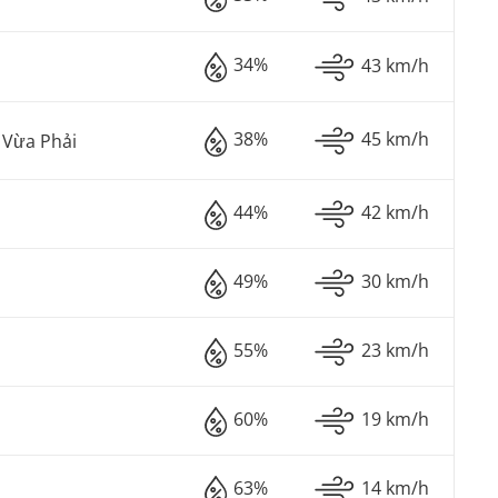
34%
43 km/h
38%
45 km/h
Vừa Phải
44%
42 km/h
49%
30 km/h
55%
23 km/h
60%
19 km/h
63%
14 km/h