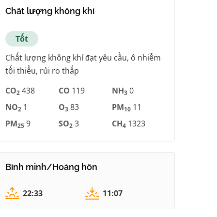
Chất lượng không khí
Tốt
Chất lượng không khí đạt yêu cầu, ô nhiễm
tối thiểu, rủi ro thấp
CO
438
CO
119
NH
0
2
3
NO
1
O
83
PM
11
2
3
10
PM
9
SO
3
CH
1323
25
2
4
Bình minh/Hoàng hôn
22:33
11:07