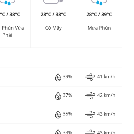
°C / 38°C
28°C / 38°C
28°C / 39°C
 Phùn Vừa
Có Mây
Mưa Phùn
Phải
39%
41 km/h
37%
42 km/h
35%
43 km/h
33%
43 km/h