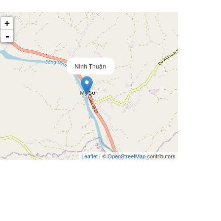
+
-
Ninh Thuận
Leaflet
| ©
OpenStreetMap
contributors