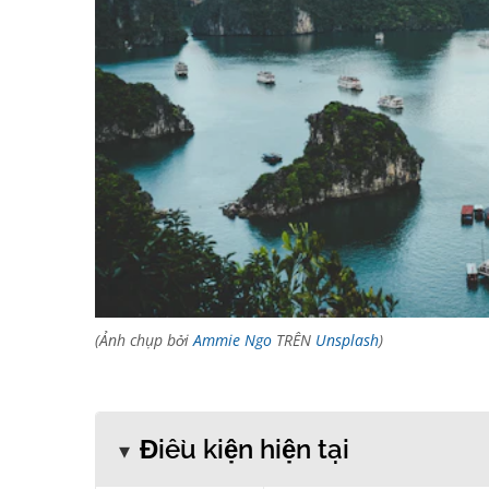
(Ảnh chụp bởi
Ammie Ngo
TRÊN
Unsplash
)
Điều kiện hiện tại