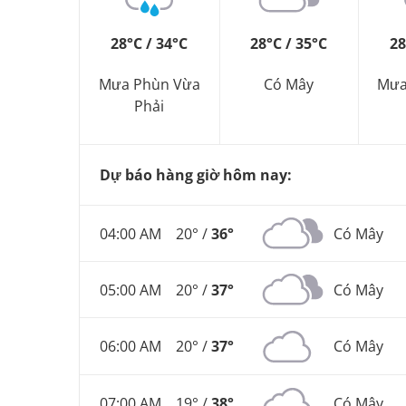
28°C / 34°C
28°C / 35°C
28
Mưa Phùn Vừa
Có Mây
Mưa
Phải
Dự báo hàng giờ hôm nay:
04:00 AM
20° /
36°
Có Mây
05:00 AM
20° /
37°
Có Mây
06:00 AM
20° /
37°
Có Mây
07:00 AM
19° /
38°
Có Mây