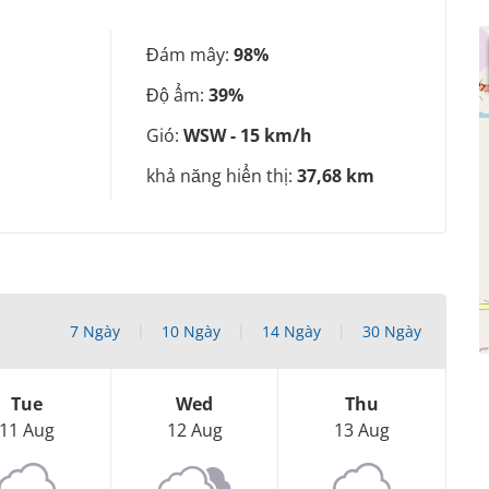
Đám mây:
98%
Độ ẩm:
39%
Gió:
WSW - 15 km/h
khả năng hiển thị:
37,68 km
7 Ngày
10 Ngày
14 Ngày
30 Ngày
Tue
Wed
Thu
11 Aug
12 Aug
13 Aug