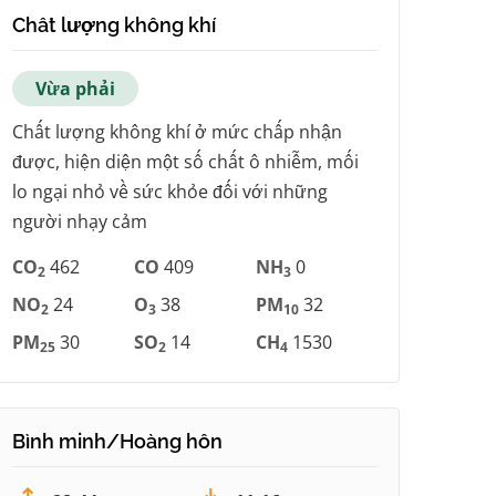
Chất lượng không khí
Vừa phải
Chất lượng không khí ở mức chấp nhận
được, hiện diện một số chất ô nhiễm, mối
lo ngại nhỏ về sức khỏe đối với những
người nhạy cảm
CO
462
CO
409
NH
0
2
3
NO
24
O
38
PM
32
2
3
10
PM
30
SO
14
CH
1530
25
2
4
Bình minh/Hoàng hôn