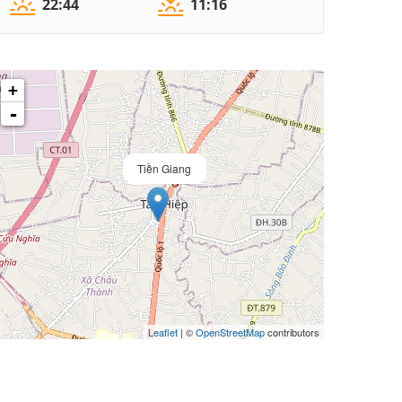
22:44
11:16
+
-
Tiền Giang
Leaflet
| ©
OpenStreetMap
contributors