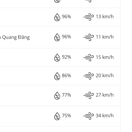
96%
13 km/h
96%
11 km/h
à Quang Đãng
92%
15 km/h
86%
20 km/h
77%
27 km/h
75%
34 km/h