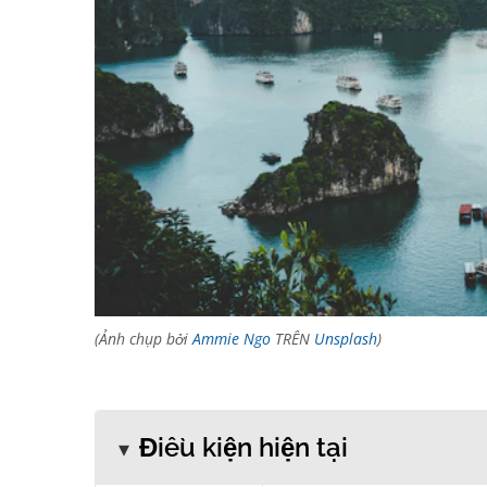
(Ảnh chụp bởi
Ammie Ngo
TRÊN
Unsplash
)
Điều kiện hiện tại