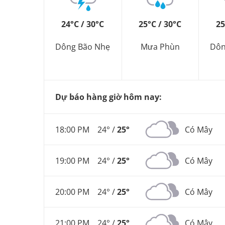
24°C / 30°C
25°C / 30°C
25
Dông Bão Nhẹ
Mưa Phùn
Dôn
Dự báo hàng giờ hôm nay:
18:00 PM
24° /
25°
Có Mây
19:00 PM
24° /
25°
Có Mây
20:00 PM
24° /
25°
Có Mây
21:00 PM
24° /
25°
Có Mây