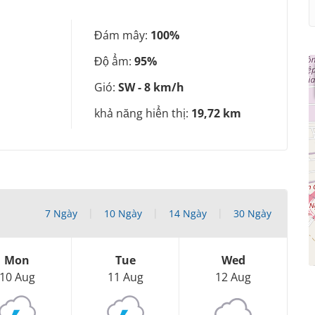
Đám mây:
100%
Độ ẩm:
95%
Gió:
SW - 8 km/h
khả năng hiển thị:
19,72 km
7 Ngày
10 Ngày
14 Ngày
30 Ngày
Mon
Tue
Wed
10 Aug
11 Aug
12 Aug